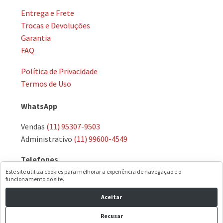
Entrega e Frete
Trocas e Devoluções
Garantia
FAQ
Política de Privacidade
Termos de Uso
WhatsApp
Vendas
(11) 95307-9503
Administrativo
(11) 99600-4549
Telefones
Este site utiliza cookies para melhorar a experiência de navegação e o
(11) 3974-8951
·
(11) 3972-7574
funcionamento do site.
Aceitar
E-mail
Recusar
comercial@dormetal.com.br