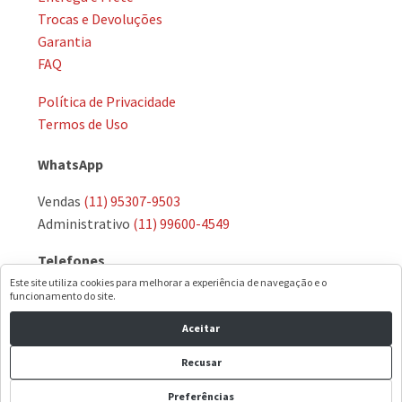
Trocas e Devoluções
Garantia
FAQ
Política de Privacidade
Termos de Uso
WhatsApp
Vendas
(11) 95307-9503
Administrativo
(11) 99600-4549
Telefones
Este site utiliza cookies para melhorar a experiência de navegação e o
(11) 3974-8951
·
(11) 3972-7574
funcionamento do site.
Aceitar
E-mail
Recusar
comercial@dormetal.com.br
Preferências