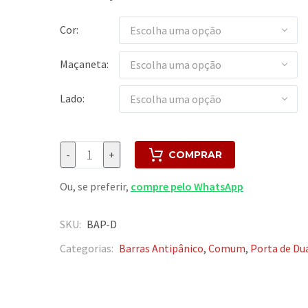
Cor
Escolha uma opção
Maçaneta
Escolha uma opção
Lado
Escolha uma opção
-
+
COMPRAR
Ou, se preferir,
compre pelo WhatsApp
SKU:
BAP-D
Categorias:
Barras Antipânico
,
Comum
,
Porta de Du