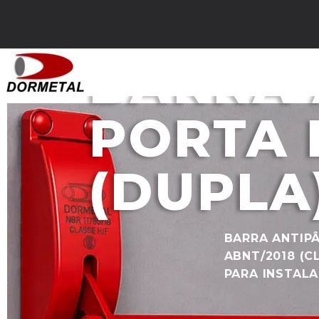
BARRA 
PORTA 
(DUPLA
BARRA ANTIP
ABNT/2018 (C
PARA INSTALA