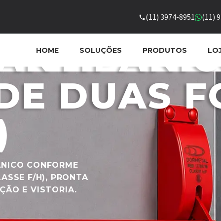
(11) 3974-8951
(11) 
ANTIPÂNI
HOME
SOLUÇÕES
PRODUTOS
LO
DE DUAS F
)
ÂNICO CONFORME
LASSE F/H), PRONTA
ÇÃO E VISTORIA.