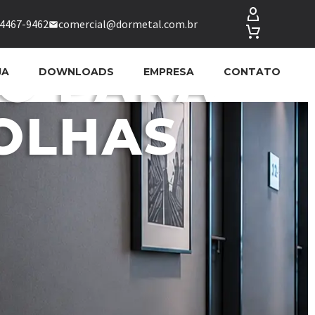
94467-9462
comercial@dormetal.com.br
CO PARA
JA
DOWNLOADS
EMPRESA
CONTATO
OLHAS