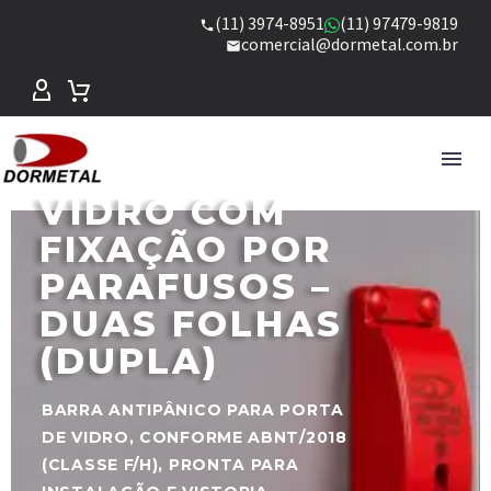
(11) 3974-8951
(11) 97479-9819
comercial@dormetal.com.br
BARRA
ANTIPÂNICO
PARA PORTA DE
VIDRO COM
FIXAÇÃO POR
PARAFUSOS –
DUAS FOLHAS
(DUPLA)
BARRA ANTIPÂNICO PARA PORTA
DE VIDRO, CONFORME ABNT/2018
(CLASSE F/H), PRONTA PARA