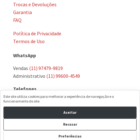
Trocas e Devoluções
Garantia
FAQ
Política de Privacidade
Termos de Uso
WhatsApp
Vendas
(11) 97479-9819
Administrativo
(11) 99600-4549
Telefones
Este site utiliza cookies para melhorar a experiência de navegação e o
(11) 3974-8951
·
(11) 3972-7574
funcionamento do site.
Aceitar
E-mail
Recusar
comercial@dormetal.com.br
Preferências