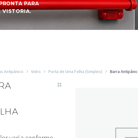
, PRONTA PARA
 VISTORIA.
as Antipânico
Vidro
Porta de Uma Folha (Simples)
Barra Antipâni
RA
OLHA
lor varia conforme