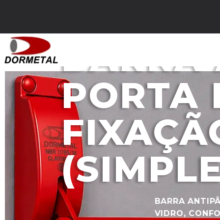
BARRA 
PORTA 
FIXAÇÃ
(SIMPLE
BARRA ANTIP
VIDRO, CONF