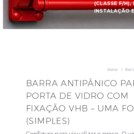
(CLASSE F/H)
INSTALAÇÃO E
Home
Barr
BARRA ANTIPÂNICO PA
PORTA DE VIDRO COM
FIXAÇÃO VHB – UMA F
(SIMPLES)
Configure para visualizar o preço.
O va