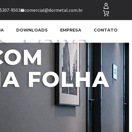
95307-9503
comercial@dormetal.com.br
CO PARA
JA
DOWNLOADS
EMPRESA
CONTATO
COM
MA FOLHA