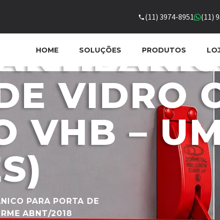
(11) 3974-8951
(11) 
ANTIPÂNI
HOME
SOLUÇÕES
PRODUTOS
LO
DE VIDRO 
O VHB – U
S)
ÂNICO PARA PORTA DE
ORME ABNT/2018